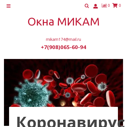
0
0
Окна МИКАМ
mikam174@mail.ru
+7(908)065-60-94
Коронавирус