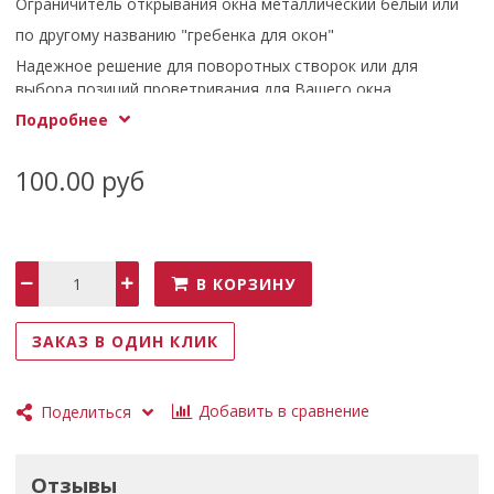
Ограничитель открывания окна металлический белый или
по другому названию "гребенка для окон"
Надежное решение для поворотных створок или для
выбора позиций проветривания для Вашего окна.
Просто и быстро устанавливается.
Подробнее
100.00 руб
В КОРЗИНУ
ЗАКАЗ В ОДИН КЛИК
Добавить в сравнение
Поделиться
Отзывы