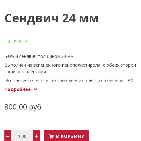
Сендвич 24 мм
Наличие:
✔
Белый сендвич толщиной 24 мм
Выполнен из вспененного пенополистирола, с обеих сторон
защищен пленками.
Используется в пластиковых дверях и других изделиях ПВХ,
где требуется непрозрачное заполнение.
Подробнее
Водостойкий.
Режем в размер.
800.00 руб
В КОРЗИНУ